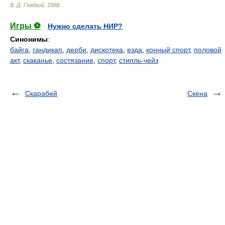
В. Д. Гладкий
.
1998
.
Игры ⚽
Нужно сделать НИР?
Синонимы
:
байга
,
гандикап
,
дерби
,
дискотека
,
езда
,
конный спорт
,
половой
акт
,
скаканье
,
состязание
,
спорт
,
стипль-чейз
Скарабей
Скена