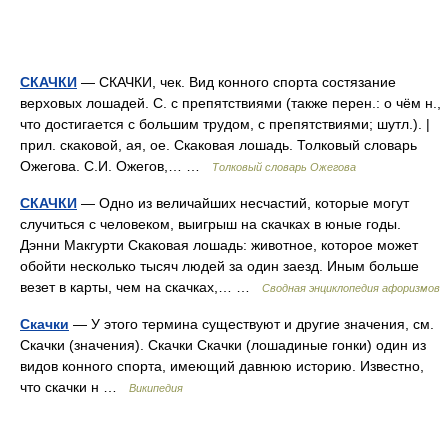
СКАЧКИ
— СКАЧКИ, чек. Вид конного спорта состязание
верховых лошадей. С. с препятствиями (также перен.: о чём н.,
что достигается с большим трудом, с препятствиями; шутл.). |
прил. скаковой, ая, ое. Скаковая лошадь. Толковый словарь
Ожегова. С.И. Ожегов,… …
Толковый словарь Ожегова
СКАЧКИ
— Одно из величайших несчастий, которые могут
случиться с человеком, выигрыш на скачках в юные годы.
Дэнни Макгурти Скаковая лошадь: животное, которое может
обойти несколько тысяч людей за один заезд. Иным больше
везет в карты, чем на скачках,… …
Сводная энциклопедия афоризмов
Скачки
— У этого термина существуют и другие значения, см.
Скачки (значения). Скачки Скачки (лошадиные гонки) один из
видов конного спорта, имеющий давнюю историю. Известно,
что скачки н …
Википедия