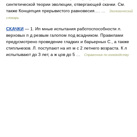
синтетической теории эволюции, отвергающей скачки. См.
также Концепция прерывистого равновесия.… …
Экологический
словарь
СКАЧКИ
— 1. Ип мные испытания работоспособности л.
верховых п д резвым галопом под всадником. Правилами
предусмотрено проведение гладких и барьерных С., а также
стипльчезов. Л. поступают на ип м с 2 летнего возраста. К л
испытывают до 3 лет, а ж цов до 5 …
Справочник по коневодству