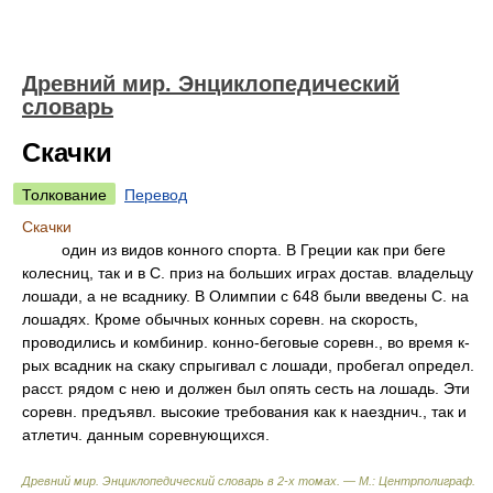
Древний мир. Энциклопедический
словарь
Скачки
Толкование
Перевод
Скачки
один из видов конного спорта. В Греции как при беге
колесниц, так и в С. приз на больших играх достав. владельцу
лошади, а не всаднику. В Олимпии с 648 были введены С. на
лошадях. Кроме обычных конных соревн. на скорость,
проводились и комбинир. конно-беговые соревн., во время к-
рых всадник на скаку спрыгивал с лошади, пробегал определ.
расст. рядом с нею и должен был опять сесть на лошадь. Эти
соревн. предъявл. высокие требования как к наезднич., так и
атлетич. данным соревнующихся.
Древний мир. Энциклопедический словарь в 2-х томах. — М.: Центрполиграф
.